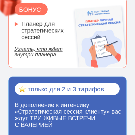
Стратегическая
сессия
может быть:
Первым самостоятельным продуктом
С нее удобно начать
продажи.
Стоимость: от 5 000 до
25 000 ₽.
Один клиент = конкретный
результат за 2–3 часа.
Трипваером (особенно
групповые стратсессии)
Отличный вход
в линейку.
После сессии легко
продавать личку,
программу,
мастермайнд.
Клиент уже «прогрет», уже
в доверии и с целями/
запросами.