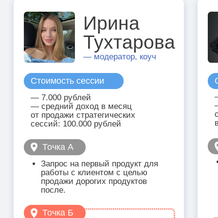
«Стратегическая сессия клиенту» вас
ждут
ТРИ ЖИВЫЕ ВСТРЕЧИ
С ВАЛЕРИЕЙ
20 июля
ВСТРЕЧА 1
«Вопрос-ответ по теории»
Практикум
по теоретическому блоку
3 августа
ВСТРЕЧА 2
«Коммитмент»
Вместе формулируем ваши
цели и задачи на месяц
–
с опорой на итоги
стратегической сессии.
Вы берёте на себя
обязательство и двигаетесь
к конкретному результату.
27 августа
ВСТРЕЧА 3
«Ретроспектива»
Через месяц возвращаемся
к поставленным целям:
анализируем, что получилось,
что нужно скорректировать
–