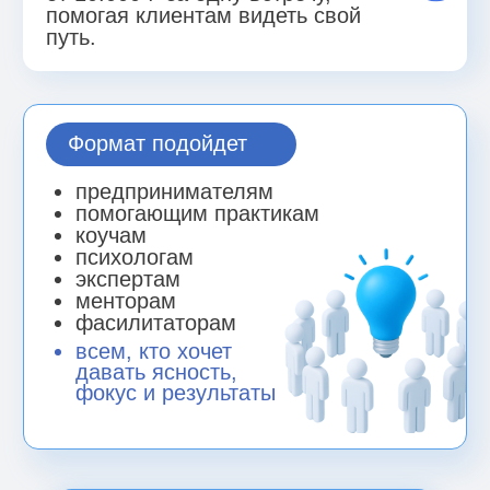
Освоите 4 формата стратсессии
:
60/90/180 минут с готовыми
сценариями.
4 способа диагностики
клиента
и понимания "почему цели
не достигаются".
Поймете, как гарантировать
клиенту
результат и давать его сразу на
встрече.
Поймете, как из стратегической сессии
сделать длительный продукт
.