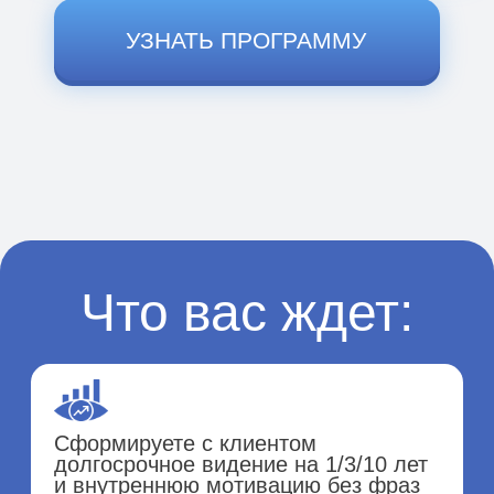
Составите план работы
на 90 дней
с метриками результата для
клиента и поймете, как делать
трекинг прогресса.
Разберете упаковку и продажу
стратегической сессии как
отдельного продукта: оффер, цена,
связки.
более 450
УЗНАТЬ ПРОГРАММУ
выпускников