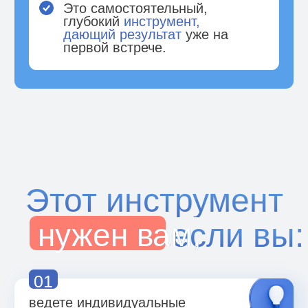
ищете
первый или дополнительный
продукт, который стабильно
продаётся;
04
хотите
зарабатывать
от 10.000 ₽ за одну встречу,
помогая клиентам видеть свой
путь.
Формат подойдет
предпринимателям
помогающим практикам
коучам
психологам
экспертам
менторам
ВЫБРАТЬ ТАРИФ
фасилитаторам
всем, кто хочет
давать ясность,
фокус и результаты