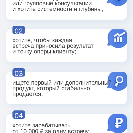
УЗНАТЬ ПРОГРАММУ
Что вас ждет:
Сформируете с клиентом
долгосрочное видение на 1/3/10 лет
и внутреннюю мотивацию без фраз
"я не знаю, чего хочу".
Проведете первую встречу
так,
чтобы клиент сразу увидел
ценность и выбрал долгосрочную
работу.