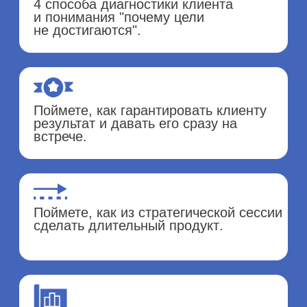
Точка А
Точка А
Запрос на отдельный
Запрос на первый продукт для
который не занимае
работы с клиентом с целью
в работе, но дает ре
продажи дорогих продуктов
можно продавать за
после.
стоимость.
Точка Б
Точка Б
Ведет стратегические сессии
клиентам, как отдельный
Проводит до 10 стра
продукт.
сессий в месяц, кли
в точном понимании,
Проводит стратсессии перед
хотят и как туда буд
стартом мастермайнд групп или
работе в коучинге.
Часто после стратс
Программа
клиенты идут в пре
менторскую програ
интенсива
Программа