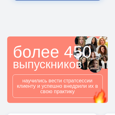
Разберетесь
, как проводить сессию
на группу (что особенно важно, если
вы хотите сделать это отдельным
продуктом или форматом входа).
Это не просто демонстрация –
вы
станете участником.
Проживёте стратсессию,
прочувствуете всё на себе.
БОНУС
Планер для
стратегических
сессий
Узнать, что ждет
внутри планера
только для
2 и 3 тарифов
В дополнение к интенсиву