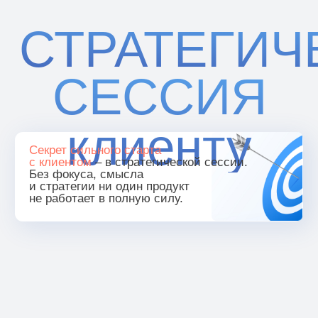
СТРАТЕГИЧЕСКА
СЕССИЯ
клиенту
Секрет сильного старта
с клиентом
– в стратегической сессии.
Без фокуса, смысла
и стратегии ни один продукт
не работает в полную силу.
Иногда кажется,
Валерия
что работа
Леонова