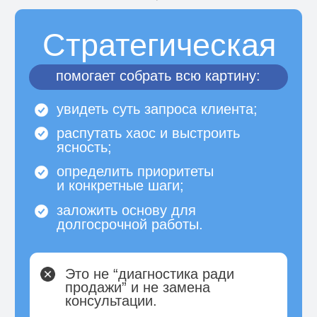
Этот инструмент
нужен вам,
если вы:
01
ведете
индивидуальные
или групповые консультации
и хотите системности и глубины;
02
хотите
, чтобы каждая
встреча приносила результат
и точку опоры клиенту;
03