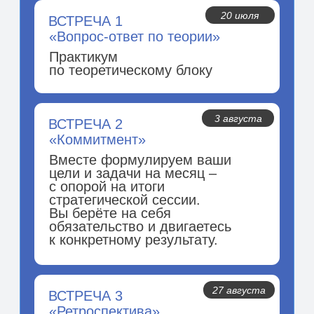
Частью большого продукта
Внутри мастермайнда.
В начале личного
сопровождения.
УЗНАТЬ ПРОГРАММУ
Как старт
в образовательной
программе.
ВЫБРАТЬ ТАРИФ
Форматом для групповой
работы
Групповая стратсессия –
отдельный мощный
формат.
Отлично заходит для
сообществ, команд,
открытых воркшопов.
Реальные