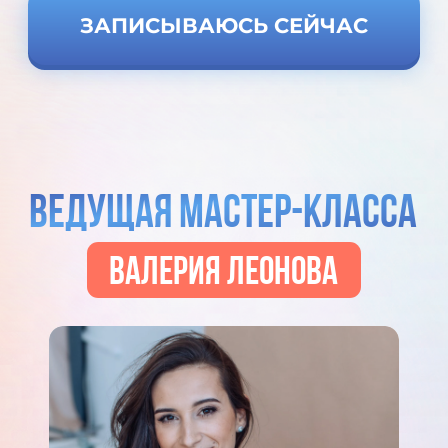
У меня нет блога.
Где брать клиентов?
На мастер-классе
покажу
стратегию без блога
. Работает
даже с «нулевой» аудиторией.
Чему учиться в мастермайндах,
всё есть в интернете?
На МК я раскрою, что такое
настоящий мастермайнд
и сколько
нужно знать, чтобы вести группы
профессионально.
Что будет после мастер-класса?
Сможете оставить
заявку на курс,
получить консультацию куратора
и бонус
, если решите быстро.