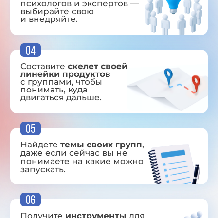
07
Я покажу:
Реальные кейсы специалистов
,
которые за 2–4 недели перешли
от «индивидуалок» к стабильным
группам;
Пошаговые алгоритмы запуска,
которые можно применить сразу,
если вы помогающий эксперт.
ЗАПИСЫВАЮСЬ СЕЙЧАС
Подойдёт вам, если: