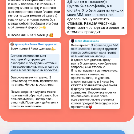
Подарок за регистрацию
Тест:
Подходят ли тебе
группы и есть ли в них твой
рост
Вопросы, которые
волнуют почти каждого
Нужно ли быть дипломированным
коучем/психологом, чтобы
запускать мастермайнды?
Нет.
Достаточно желания
работать
с группами и давать
результаты клиентам.