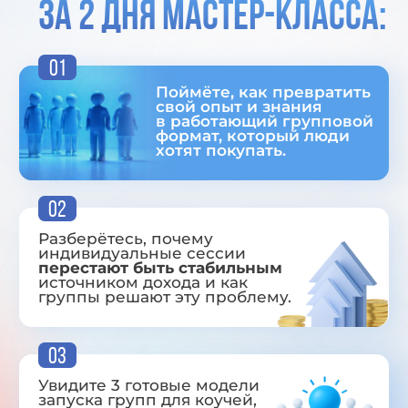
03
Увидите 3 готовые модели
запуска групп для коучей,
психологов и экспертов —
выбирайте свою
и внедряйте.
04
Составите
скелет своей
линейки продуктов
с группами, чтобы
понимать, куда
двигаться дальше.
05
Найдете
темы своих групп
,
даже если сейчас вы не
понимаете на какие можно
запускать.
06
Получите
инструменты
для
поиска первых участников,
даже если у вас нет блога
и клиентов.