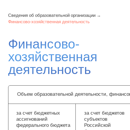
Сведения об образовательной организации
→
Финансово-хозяйственная деятельность
Финансово-
хозяйственная
деятельность
Объем образовательной деятельности, финансовое обеспечение которо
за счет бюджетных
Год
Объем образовательной
за счет бюджетов
Поступление
0%
2025
0%
ассигнований
деятельности,
субъектов Российской
финансовых и
за счет бюджетных
за счет бюджетов
за счет мес
федерального бюджета
финансовое обеспечение
Федерации
материальных средств
ассигнований
субъектов
бюджетов
которой осуществляется
по итогам финансового
федерального бюджета
Российской
(в %):
года
Федерации
0%
0%
0%