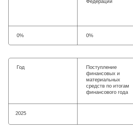
Год
Поступление
Расходовани
финансовых и
финансовых
материальных
материальны
средств по итогам
по итогам ф
финансового года
года
2025
План финансово-хозяйственной деятельности
образовательной организации на 2025 и 2026 г
Документ